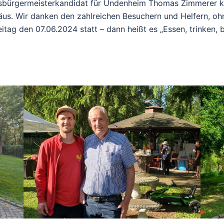
sbürgermeisterkandidat für Undenheim Thomas Zimmerer ka
us. Wir danken den zahlreichen Besuchern und Helfern, oh
itag den 07.06.2024 statt – dann heißt es „Essen, trinken, 